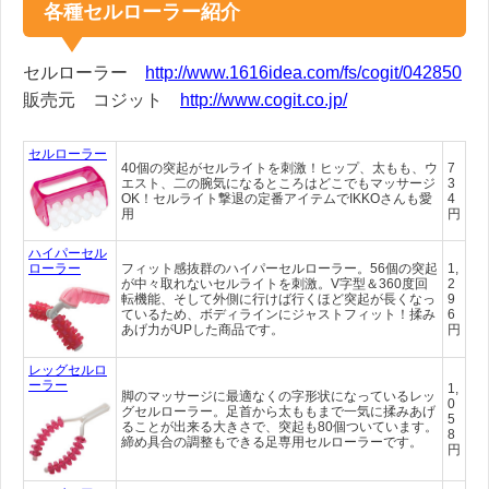
各種セルローラー紹介
セルローラー
http://www.1616idea.com/fs/cogit/042850
販売元 コジット
http://www.cogit.co.jp/
セルローラー
40個の突起がセルライトを刺激！ヒップ、太もも、ウ
7
エスト、二の腕気になるところはどこでもマッサージ
3
OK！セルライト撃退の定番アイテムでIKKOさんも愛
4
用
円
ハイパーセル
ローラー
フィット感抜群のハイパーセルローラー。56個の突起
1,
が中々取れないセルライトを刺激。V字型＆360度回
2
転機能、そして外側に行けば行くほど突起が長くなっ
9
ているため、ボディラインにジャストフィット！揉み
6
あげ力がUPした商品です。
円
レッグセルロ
ーラー
1,
脚のマッサージに最適なくの字形状になっているレッ
0
グセルローラー。足首から太ももまで一気に揉みあげ
5
ることが出来る大きさで、突起も80個ついています。
8
締め具合の調整もできる足専用セルローラーです。
円