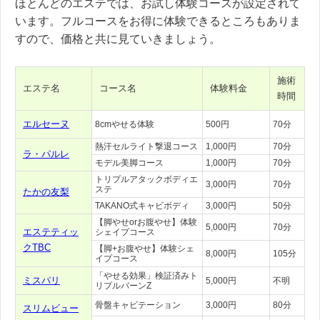
ほとんどのエステでは、お試し体験コースが設定されて
います。フルコースをお得に体験できるところもありま
すので、価格と共に見ていきましょう。
施術
エステ名
コース名
体験料金
時間
エルセーヌ
8cmやせる体験
500円
70分
熱汗セルライト撃退コース
1,000円
70分
ラ・パルレ
モデル美脚コース
1,000円
70分
トリプルアタックボディエ
3,000円
70分
ステ
たかの友梨
TAKANO式キャビボディ
3,000円
50分
【脚やせorお腹やせ】体験
5,000円
70分
エステティッ
シェイプコース
クTBC
【脚+お腹やせ】体験シェ
8,000円
105分
イプコース
「やせる効果」検証済みト
ミスパリ
5,000円
不明
リプルバーンZ
骨盤キャビテーション
3,000円
80分
スリムビュー