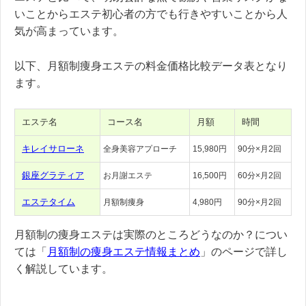
いことからエステ初心者の方でも行きやすいことから人
気が高まっています。
以下、月額制痩身エステの料金価格比較データ表となり
ます。
エステ名
コース名
月額
時間
キレイサローネ
全身美容アプローチ
15,980円
90分×月2回
銀座グラティア
お月謝エステ
16,500円
60分×月2回
エステタイム
月額制痩身
4,980円
90分×月2回
月額制の痩身エステは実際のところどうなのか？につい
ては「
月額制の痩身エステ情報まとめ
」のページで詳し
く解説しています。