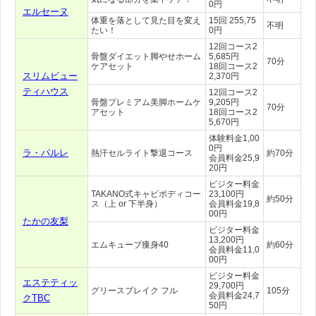
0円
エルセーヌ
体重を落として見た目を変え
15回 255,75
不明
たい！
0円
12回コース2
骨盤ダイエット脚やせホーム
5,685円
70分
ケアセット
18回コース2
スリムビュー
2,370円
ティハウス
12回コース2
骨盤プレミアム美脚ホームケ
9,205円
70分
アセット
18回コース2
5,670円
体験料金1,00
0円
ラ・パルレ
熱汗セルライト撃退コース
約70分
会員料金25,9
20円
ビジター料金
TAKANO式キャビボディコー
23,100円
約50分
ス（上 or 下半身）
会員料金19,8
00円
たかの友梨
ビジター料金
13,200円
エムキューブ痩身40
約60分
会員料金11,0
00円
ビジター料金
エステティッ
29,700円
グリースブレイク フル
105分
会員料金24,7
クTBC
50円